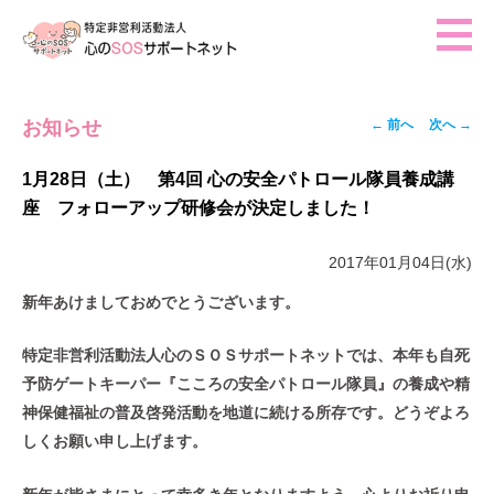
ホーム
投稿ナビゲー
←
前へ
次へ
→
お知らせ
ご挨拶
ション
活動報告
1月28日（土） 第4回 心の安全パトロール隊員養成講
座 フォローアップ研修会が決定しました！
イベント・行事予定
法人概要
2017年01月04日(水)
新年あけましておめでとうございます。
特定非営利活動法人心のＳＯＳサポートネットでは、本年も自死
予防ゲートキーパー『こころの安全パトロール隊員』の養成や精
神保健福祉の普及啓発活動を地道に続ける所存です。どうぞよろ
しくお願い申し上げます。