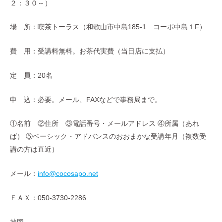
２：３０～）
場 所：喫茶トーラス（和歌山市中島185-1 コーポ中島１F）
費 用：受講料無料。お茶代実費（当日店に支払）
定 員：20名
申 込：必要。メール、FAXなどで事務局まで。
①名前 ②住所 ③電話番号・メールアドレス ④所属（あれ
ば） ⑤ベーシック・アドバンスのおおまかな受講年月（複数受
講の方は直近）
メール：
info@cocosapo.net
ＦＡＸ：050-3730-2286
地図