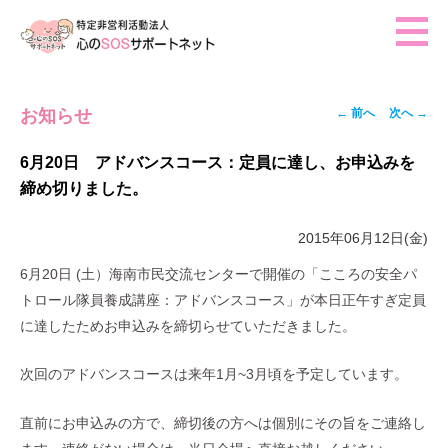
ホーム
投稿ナビゲー
←
前へ
次へ
→
お知らせ
ご挨拶
ション
活動報告
6月20日 アドバンスコース：定員に達し、お申込みを
締め切りました。
イベント・行事予定
法人概要
2015年06月12日(金)
6月20日 (土）海南市民交流センターで開催の「こころの安全パ
トロール隊員養成講座：アドバンスコース」が本日正午すぎ定員
に達したためお申込みを締切らせていただきました。
次回のアドバンスコースは来年1月~3月頃を予定しています。
直前にお申込みの方で、締切後の方へは個別にその旨をご連絡し