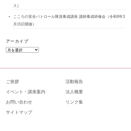
ス］
こころの安全パトロール隊員養成講座 講師養成研修会（令和8年3
月15日開催）
アーカイブ
ア
ー
カ
イ
ブ
ご挨拶
活動報告
イベント・講座案内
法人概要
お問い合わせ
リンク集
サイトマップ