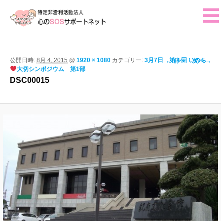
ホーム
ご挨拶
画像ナビゲー
公開日時:
8月 4, 2015
@
1920 × 1080
カテゴリー:
3月7日 第４回 いのち
← 前へ
次へ →
大切シンポジウム 第1部
ション
活動報告
DSC00015
イベント・行事予定
法人概要