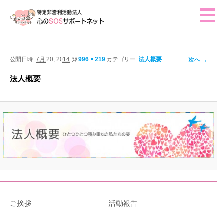
ホーム
ご挨拶
画像ナ
公開日時:
7月 20, 2014
@
996 × 219
カテゴリー:
法人概要
次へ →
ビゲー
活動報告
法人概要
ション
イベント・行事予定
法人概要
ご挨拶
活動報告