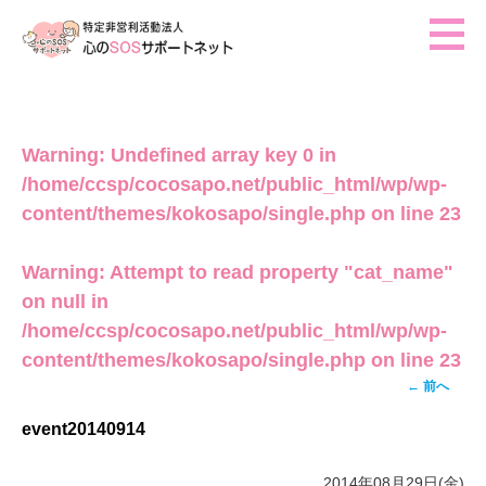
ホーム
ご挨拶
Warning
: Undefined array key 0 in
活動報告
/home/ccsp/cocosapo.net/public_html/wp/wp-
イベント・行事予定
content/themes/kokosapo/single.php
on line
23
法人概要
Warning
: Attempt to read property "cat_name"
on null in
/home/ccsp/cocosapo.net/public_html/wp/wp-
content/themes/kokosapo/single.php
on line
23
投稿ナ
←
前へ
ビゲー
event20140914
ション
2014年08月29日(金)