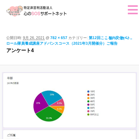
ホーム
ご挨拶
画像ナビゲー
公開日時:
9月 26, 2021
@
782 × 657
カテゴリー:
第12回こころの安全パト
← 前へ
次へ →
ロール隊員養成講座アドバンスコース（2021年3月開催分）ご報告
ション
活動報告
アンケート4
イベント・行事予定
法人概要